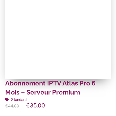
Abonnement IPTV Atlas Pro 6
Mois – Serveur Premium
Standard
€
35.00
Original
Current
€
44.00
price
price
was:
is: