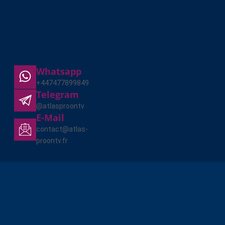
Whatsapp
+447477899849
Telegram
@atlasproontv
E-Mail
contact@atlas-
proontv.fr