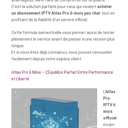
avantageux, sans faire de compromis sur la qualité.
C’est la solution parfaite pour ceux qui veulent
acheter
un abonnement IPTV Atlas Pro 6-mois pas cher
tout en
profitant de la fiabilité d’un service officiel.
Cette formule semestrielle vous permet aussi de tester
pleinement le service avant de passer à une version plus
longue.
Et si vous êtes déjà convaincu, vous pouvez renouveler
facilement depuis votre espace client.
Atlas Pro 6 Mois – L’Équilibre Parfait Entre Performance
et Liberté
L’
Atlas
Pro
IPTV 6
mois
officiel
incarn