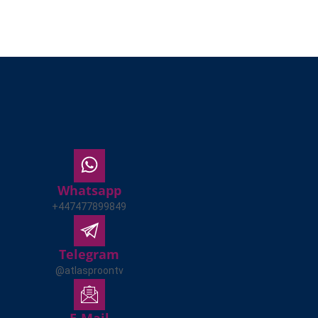
Whatsapp
+447477899849
Telegram
@atlasproontv